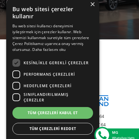
×
Bize Ulaşın
Bu web sitesi çerezler
kullanır
Bu web sitesi kullanıcı deneyimini
iyileştirmek için çerezler kullanır. Web
sitemizi kullanmak suretiyle tüm çerezlere
Çerez Politikamız uyarınca onay vermiş
olursunuz.
Daha fazlasını oku
Gönüllü Geri Çağırma
KESINLIKLE GEREKLI ÇEREZLER
Yasal Uyarı
PERFORMANS ÇEREZLERI
Çerez Politikası
HEDEFLEME ÇEREZLERI
Kişisel Verilerin Korunması
SINIFLANDIRILMAMIŞ
ÇEREZLER
TÜM ÇEREZLERI KABUL ET
MG ÇAĞRI MERKEZİ :
444 27 64
MG YOL YARDIM :
0850 522 27 64
TÜM ÇEREZLERI REDDET
MG
Copyright 2026 MG Türkiye
WhatsApp Hattı