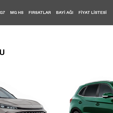
G7
MG HS
FIRSATLAR
BAYİ AĞI
FİYAT LİSTESİ
U