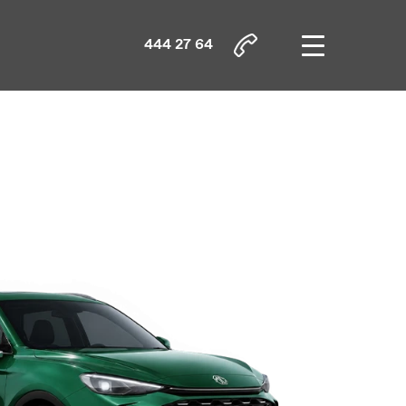
444 27
64