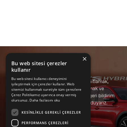
×
Bu web sitesi çerezler
kullanır
Bu web sitesi kullanıcı deneyimini
Tüm sorularınızı yanıtlamak,
iyileştirmek için çerezler kullanır. Web
taleplerinizi karşılamak ve
sitemizi kullanmak suretiyle tüm çerezlere
önerileriniz ile ilgili geri bildirim
Çerez Politikamız uyarınca onay vermiş
olursunuz.
Daha fazlasını oku
almaktan mutluluk duyarız.
KESINLIKLE GEREKLI ÇEREZLER
Bize Ulaşın
PERFORMANS ÇEREZLERI