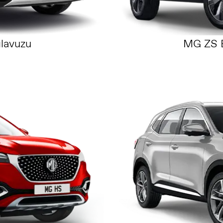
lavuzu
MG ZS E